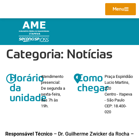
Menu
Categoria:
Notícias
Horário
Como
Atendimento
Praça Espiridião
presencial:
Lucio Martins,
da
chegar
De segunda a
220
sexta-feira,
Centro - Itapeva
unidade
das 7h às
- São Paulo
19h.
CEP: 18.400-
020
Responsável Técnico
– Dr. Guilherme Zwicker da Rocha –