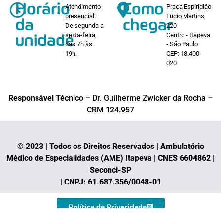
Horário
Como
Atendimento
Praça Espiridião
presencial:
Lucio Martins,
da
chegar
De segunda a
220
sexta-feira,
Centro - Itapeva
unidade
das 7h às
- São Paulo
19h.
CEP: 18.400-
020
Responsável Técnico
– Dr. Guilherme Zwicker da Rocha –
CRM 124.957
© 2023 | Todos os Direitos Reservados | Ambulatório
Médico de Especialidades (AME) Itapeva | CNES 6604862 |
Seconci-SP
| CNPJ: 61.687.356/0048-01
Política de Privacidade